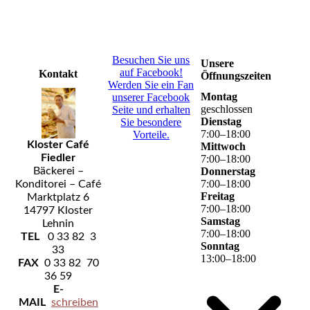
Besuchen Sie uns
Unsere
auf Facebook!
Kontakt
Öffnungszeiten
Werden Sie ein Fan
Montag
unserer Facebook
geschlossen
Seite und erhalten
Dienstag
Sie besondere
7
:
00
–
18
:
00
Vorteile.
Kloster Café
Mittwoch
Fiedler
7
:
00
–
18
:
00
Donnerstag
Bäckerei –
7
:
00
–
18
:
00
Konditorei – Café
Freitag
Marktplatz 6
7
:
00
–
18
:
00
14797 Kloster
Samstag
Lehnin
7
:
00
–
18
:
00
TEL
0 33 82 3
Sonntag
33
13
:
00
–
18
:
00
FAX
0 33 82 70
36 59
E-
MAIL
schreiben