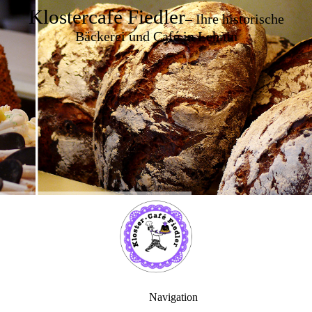
Klostercafé Fiedler
– Ihre historische
Bäckerei und Café in Lehnin
Navigation