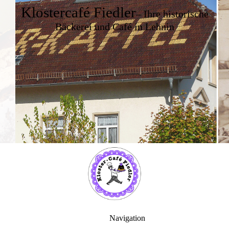
Klostercafé Fiedler
– Ihre historische
Bäckerei und Café in Lehnin
Navigation