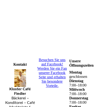
picture-2600 - 2025-11-24T003535.662
Besuchen Sie uns
Unsere
auf Facebook!
Kontakt
Öffnungszeiten
Werden Sie ein Fan
Montag
unserer Facebook
geschlossen
Seite und erhalten
Dienstag
Sie besondere
7
:
00
–
18
:
00
Vorteile.
Kloster Café
Mittwoch
Fiedler
7
:
00
–
18
:
00
Donnerstag
Bäckerei –
7
:
00
–
18
:
00
Konditorei – Café
Freitag